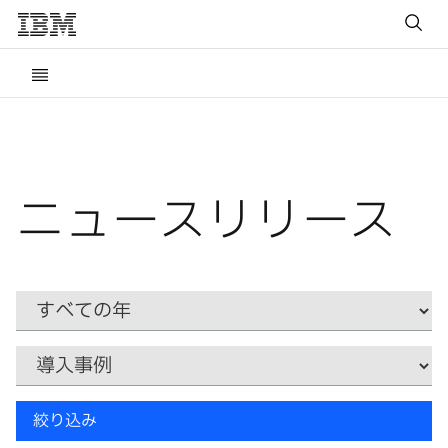
ニュースリリース
Year
カ
テ
ゴ
リ
キ
ー
絞り込み
ー
ワ