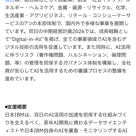
双日
は、総合商社として自動車、航空・社会インフラ、エ
ネルギー・ヘルスケア、金属・資源・リサイクル、化学、
生活産業・アグリビジネス、リテール・コンシューマーサ
ービスの7つの本部体制で、国内外で多様な事業を展開し
ています。双日の中期経営計画2026では、成長戦略とし
て“Digital-in-All”を掲げ、全ての事業領域でAIを含むデ
ジタル技術の活用を促進しています。また同時に、AI活用
に伴うリスク（著作権問題、ハルシネーション、倫理問
題、等）の管理を担保するガバナンス体制を構築し、全社
員が安心してAIを活用するための審議プロセスの整備を
進めています。
◾️
支援概要
日本IBMは、双日のAI活用の加速を担保する仕組みづく
りを支えるべく、長年AI開発に携わるデータサイエンテ
ィストや日本IBM自身のAIを審査・モニタリングするAI