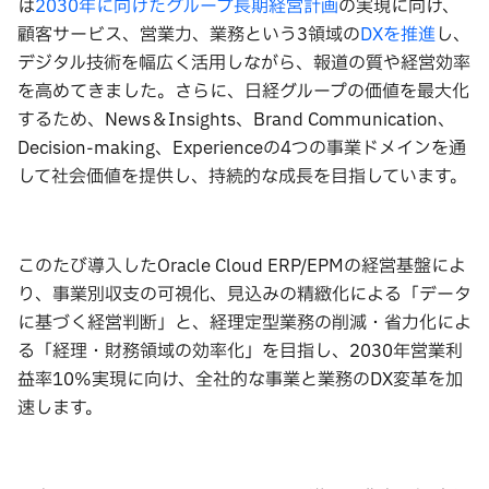
は
2030年に向けたグループ長期経営計画
の実現に向け、
顧客サービス、営業力、業務という3領域の
DXを推進
し、
デジタル技術を幅広く活用しながら、報道の質や経営効率
を高めてきました。さらに、日経グループの価値を最大化
するため、News＆Insights、Brand Communication、
Decision-making、Experienceの4つの事業ドメインを通
して社会価値を提供し、持続的な成長を目指しています。
このたび導入したOracle Cloud ERP/EPMの経営基盤によ
り、事業別収支の可視化、見込みの精緻化による「データ
に基づく経営判断」と、経理定型業務の削減・省力化によ
る「経理・財務領域の効率化」を目指し、2030年営業利
益率10%実現に向け、全社的な事業と業務のDX変革を加
速します。