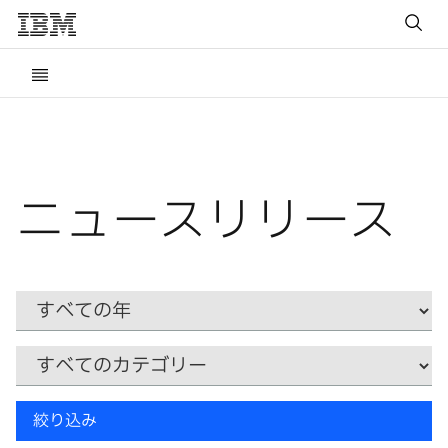
ニュースリリース
Year
カ
テ
ゴ
リ
キ
ー
絞り込み
ー
ワ