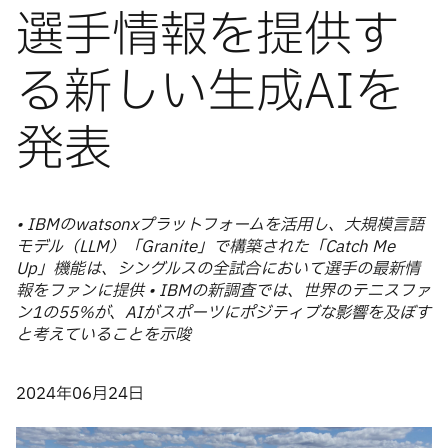
選手情報を提供す
る新しい生成AIを
発表
• IBMのwatsonxプラットフォームを活用し、大規模言語
モデル（LLM）「Granite」で構築された「Catch Me
Up」機能は、シングルスの全試合において選手の最新情
報をファンに提供 • IBMの新調査では、世界のテニスファ
ン1の55％が、AIがスポーツにポジティブな影響を及ぼす
と考えていることを示唆
2024年06月24日