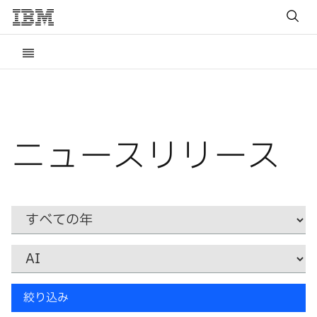
ニュースリリース
Year
カ
テ
ゴ
リ
キ
ー
絞り込み
ー
ワ