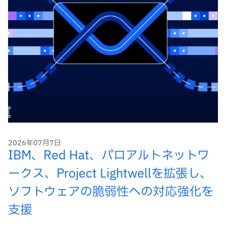
2026年07月7日
IBM、Red Hat、パロアルトネットワ
ークス、Project Lightwellを拡張し、
ソフトウェアの脆弱性への対応強化を
支援