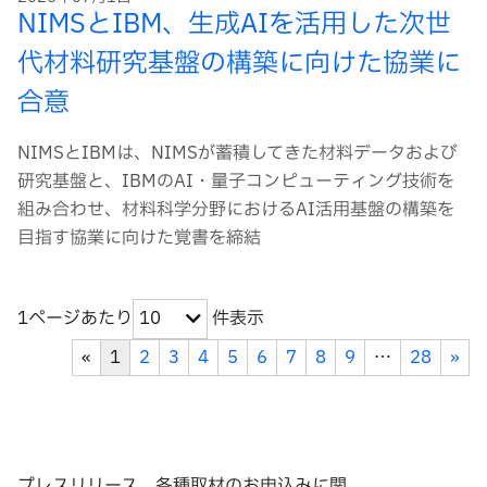
NIMSとIBM、生成AIを活用した次世
代材料研究基盤の構築に向けた協業に
合意
NIMSとIBMは、NIMSが蓄積してきた材料データおよび
研究基盤と、IBMのAI・量子コンピューティング技術を
組み合わせ、材料科学分野におけるAI活用基盤の構築を
目指す協業に向けた覚書を締結
1ページあたり
件表示
10
«
1
2
3
4
5
6
7
8
9
…
28
»
プレスリリース、各種取材のお申込みに関