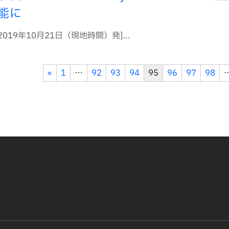
能に
 2019年10月21日（現地時間）発]...
«
1
…
92
93
94
95
96
97
98