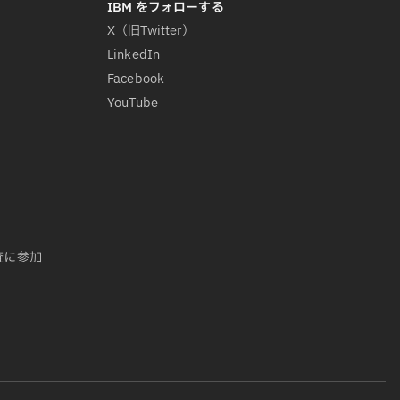
X（旧Twitter）
LinkedIn
Facebook
YouTube
査に参加