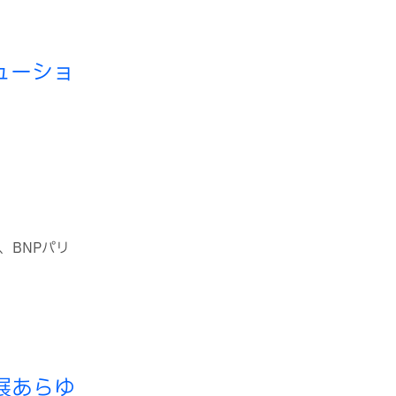
ューショ
日、BNPパリ
進展あらゆ