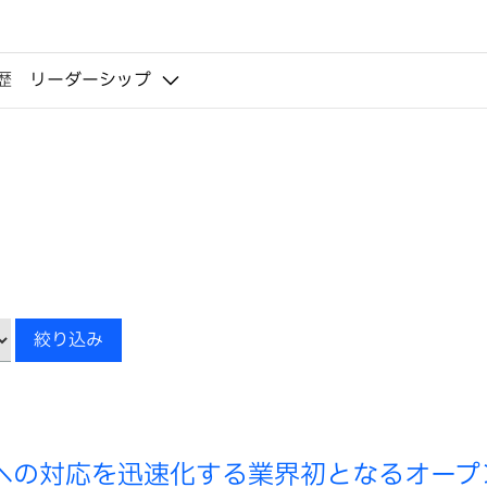
歴
リーダーシップ
キ
絞り込み
ー
ワ
ー
ド
威への対応を迅速化する業界初となるオープ