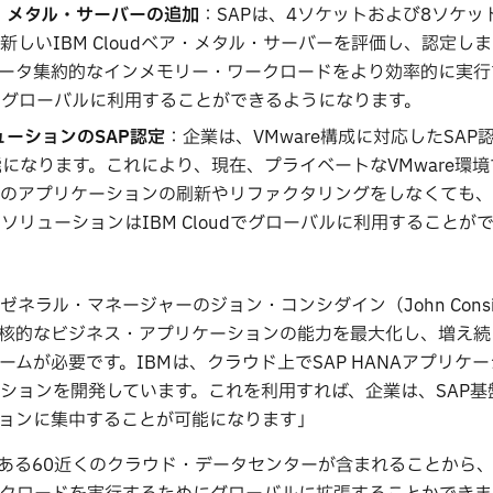
ベア・メタル・サーバーの追加
：SAPは、4ソケットおよび8ソケットの
た新しいIBM Cloudベア・メタル・サーバーを評価し、認定し
めてデータ集約的なインメモリー・ワークロードをより効率的に実
udでグローバルに利用することができるようになります。
ソリューションのSAP認定
：企業は、VMware構成に対応したSAP
なります。これにより、現在、プライベートなVMware環境で
存のアプリケーションの刷新やリファクタリングをしなくても
リューションはIBM Cloudでグローバルに利用することが
ラル・マネージャーのジョン・コンシダイン（John Consid
核的なビジネス・アプリケーションの能力を最大化し、増え続
ムが必要です。IBMは、クラウド上でSAP HANAアプリケ
ションを開発しています。これを利用すれば、企業は、SAP基
ョンに集中することが可能になります」
にある60近くのクラウド・データセンターが含まれることから