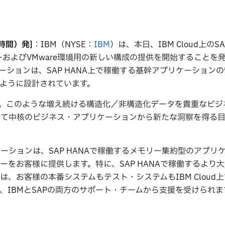
時間）発]
：IBM（NYSE：
IBM
）は、本日、IBM Cloud上のSA
ーおよびVMware環境用の新しい構成の提供を開始することを
rvice)ソリューションは、SAP HANA上で稼働する基幹アプリケーショ
ように設計されています。
。このような増え続ける構造化／非構造化データを貴重なビジ
して中核のビジネス・アプリケーションから新たな洞察を得る
新ソリューションは、SAP HANAで稼働するメモリー集約型のアプ
をお客様に提供します。特に、SAP HANAで稼働するより大
、お客様の本番システムもテスト・システムもIBM Cloud
、IBMとSAPの両方のサポート・チームから支援を受けられま