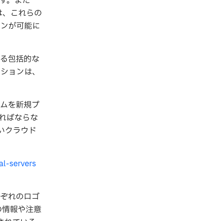
ます。また
様は、これらの
ョンが可能に
いる包括的な
ーションは、
テムを新規プ
ればならな
しいクラウド
l-servers
それぞれのロゴ
の情報や注意