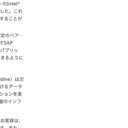
Intel®
ました。これ
行することが
認定のベア・
SAP
、パブリッ
できるように
ine）は次
けるデータ
ーションを実
盤のインフ
、お客様は、