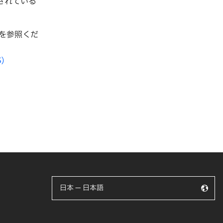
されている
Lを参照くだ
S)
日本 — 日本語