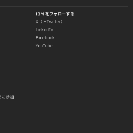
X（旧Twitter）
LinkedIn
Facebook
YouTube
査に参加