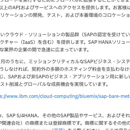
ワークロードを実行するためにグローバルに拡張することかでき
含む150以上のAPIおよびサービスへのアクセスを提供します。お客
アプリケーションの開発、テスト、および本番環境のコロケーシ
幅広いクラウド・ソリューションの製品群（SAPの認定を受けて
ャー（IaaS）を含む）を提供します。SAP HANAソリュ
中の多様な業界の企業の間で急速に広まっています。
カ月のうちに、ミッションクリティカルなSAPビジネス・シス
うしなければ、契約外の多額のホスティング料金を支払わなけ
を通じ、SAPおよび非SAPのビジネス・アプリケーション用に新
スト削減とグローバルな成長機会を実現しています。
ps://www.ibm.com/cloud-computing/bluemix/sap-bare-meta
aver、SAP S/4HANA、その他のSAP製品やサービス、および
SAP関連会社）の商標または登録商標です。商標に関するその他