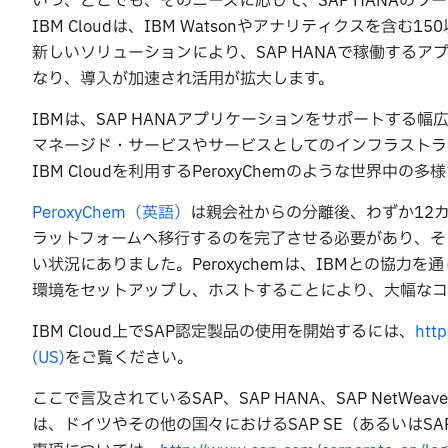
いつ、どこでも、そのニーズに応じて、SAP HANAの
IBM Cloudは、IBM Watsonやアナリティクスを
新しいソリューションにより、SAP HANAで稼働する
なり、導入が加速され活用が拡大します。
IBMは、SAP HANAアプリケーションをサポートする
マネージド・サービスやサービスとしてのインフラストラクチ
IBM Cloudを利用するPeroxyChemのような世界
PeroxyChem（英語）
は親会社からの分離後、わずか12
ラットフォームへ移行するのを完了させる必要があり、そ
い状況にありました。Peroxychemは、IBMとの協力
環境をセットアップし、ホストすることにより、大幅なコ
IBM Cloud上でSAP認定製品の使用を開始するには、
htt
(US)
をご覧ください。
ここで言及されているSAP、SAP HANA、SAP NetWe
は、ドイツやその他の国々におけるSAP SE（あるいは