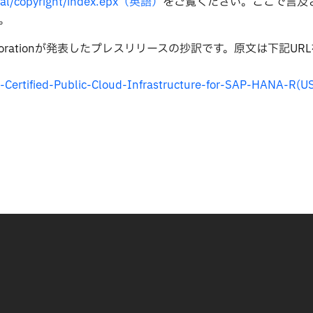
egal/copyright/index.epx（英語）
をご覧ください。ここで言及
。
rporationが発表したプレスリリースの抄訳です。原文は下記UR
ertified-Public-Cloud-Infrastructure-for-SAP-HANA-R
(U