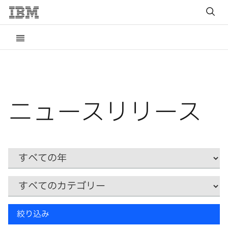
ニュースリリース
Year
カ
テ
ゴ
リ
キ
ー
絞り込み
ー
ワ