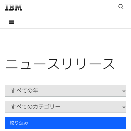
ニュースリリース
Year
カ
テ
ゴ
リ
キ
ー
絞り込み
ー
ワ