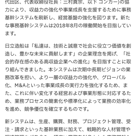
代田区、代表取締役社長：三村真宗、以下 コンカー)の協
力により、収益力の強化や事業成長を支援するために事務
基幹システムを刷新し、経営基盤の強化を図ります。新た
な事務基幹システムは2018年8月の稼働開始を目指してい
ます。
日立造船は「私達は、技術と誠意で社会に役立つ価値を創
造し、豊かな未来に貢献します」の企業理念を掲げ、「社
会的存在感のある高収益企業への進化」を目指すことに取
り組んできました。本システムは次期中長期ビジョンの業
務改革を担い、より一層の収益力の強化や、グローバル
化、M&Aといった事業成長の実行力を強化するため、ま
た、これに伴い変化する経営および事業形態に対応するた
め、業務プロセスの簡素化や標準化によって業務の効率化
を進め、競争優位を確立するものです。
新システムは、生産、購買、財務、プロジェクト管理、受
注・請求といった基幹業務に加えて、戦略的な人材管理や