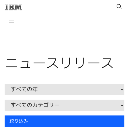
ニュースリリース
Year
カ
テ
ゴ
リ
キ
ー
絞り込み
ー
ワ