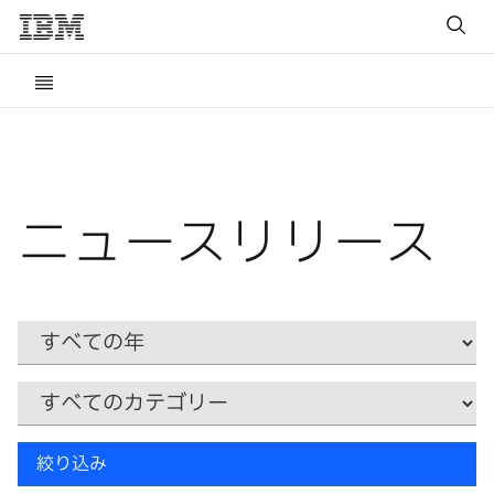
ニュースリリース
Year
カ
テ
ゴ
リ
キ
ー
絞り込み
ー
ワ