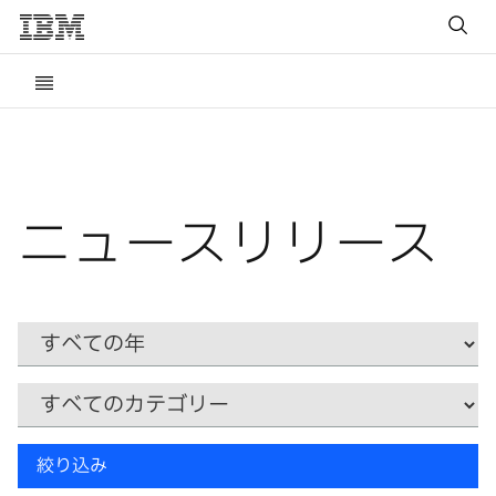
ニュースリリース
Year
カ
テ
ゴ
リ
キ
ー
絞り込み
ー
ワ