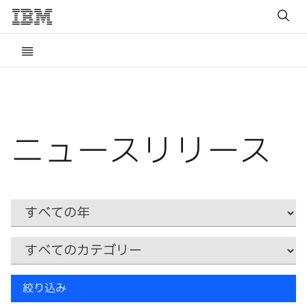
ニュースリリース
Year
カ
テ
ゴ
リ
キ
ー
絞り込み
ー
ワ