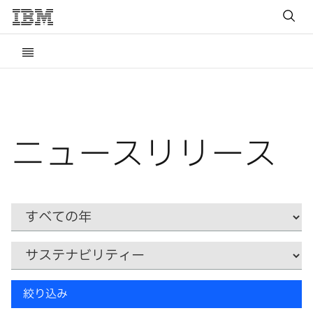
ニュースリリース
Year
カ
テ
ゴ
リ
キ
ー
絞り込み
ー
ワ