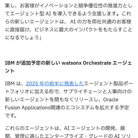
集し、お客様がイノベーションと競争優位性の推進⼒とし
てエージェント型 AI を導⼊できるよう⽀援します
。
これ
らの新しいエージェントは、 AI の⼒を両社共通のお客様
に直接届け、ビジネスに最⼤のインパクトをもたらすこと
になるでしょう」
IBM
が追加予定の新しい
watsonx Orchestrate
エージェ
ント
IBM は、
2025 年の前半に発表した
エージェント製品ポー
トフォリオに加える形で、サプライチェーンと⼈事向けの
新しいエージェントを間もなくリリースし、Oracle
Fusion Applications関連のエコシステムを拡⼤する予定
です。
これらのエージェントは、AI エージェントの開発、展
開、管理に適したエンタープライズ・グレードの AI ソリ