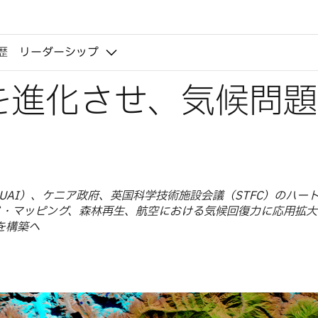
歴
リーダーシップ
Iを進化させ、気候問
ZUAI）、ケニア政府、英国科学技術施設会議（STFC）のハー
ンド・マッピング、森林再生、航空における気候回復力に応用拡大
ルを構築へ