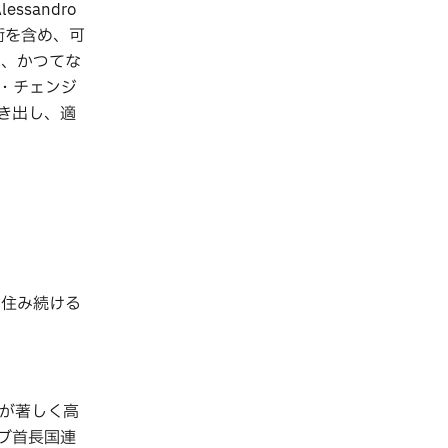
sandro
術を含め、可
は、かつてな
・チェンジ
き出し、適
に住み続ける
温が著しく高
ブ首長国連