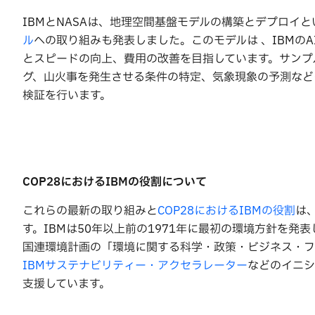
IBMとNASAは、地理空間基盤モデルの構築とデプロイ
ル
への取り組みも発表しました。このモデルは 、IBMの
とスピードの向上、費用の改善を目指しています。サンプ
グ、山火事を発生させる条件の特定、気象現象の予測なども
検証を行います。
COP28
におけるIBM
の役割について
これらの最新の取り組みと
COP28におけるIBMの役割
は
す。IBMは50年以上前の1971年に最初の環境方針を発
国連環境計画の「環境に関する科学・政策・ビジネス・フ
IBMサステナビリティー・アクセラレーター
などのイニシ
支援しています。