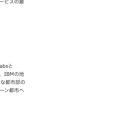
ービスの最
Labsと
、IBMの地
能な都市部の
ーン都市へ