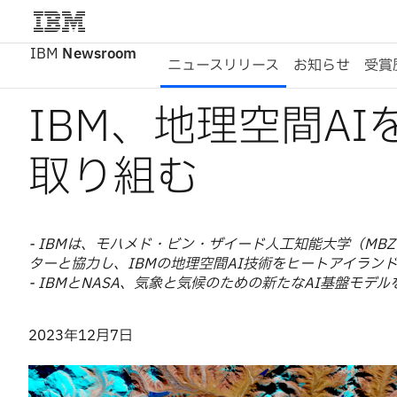
IBM
Newsroom
ニュースリリース
お知らせ
受賞
IBM、地理空間A
取り組む
- IBMは、モハメド・ビン・ザイード人工知能大学（MB
ターと協力し、IBMの地理空間AI技術をヒートアイラ
- IBMとNASA、気象と気候のための新たなAI基盤モデ
2023年12月7日