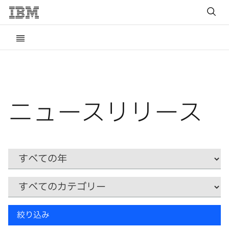
ニュースリリース
Year
カ
テ
ゴ
リ
キ
ー
絞り込み
ー
ワ