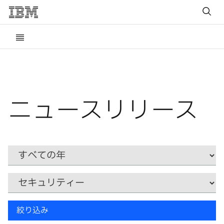
ニュースリリース
Year
カ
テ
ゴ
リ
キ
ー
絞り込み
ー
ワ