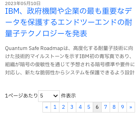
2023年05月10日
IBM、政府機関や企業の最も重要なデ
ータを保護するエンドツーエンドの耐
量子テクノロジーを発表
Quantum Safe Roadmapは、高度化する耐量子技術に向
けた技術的マイルストーンを示すIBM初の青写真であり、
組織が暗号の俊敏性を通じて予想される暗号標準や要件に
対応し、新たな脆弱性からシステムを保護できるよう設計
1ページあたり
件表示
5
«
1
2
3
4
5
6
7
8
9
»