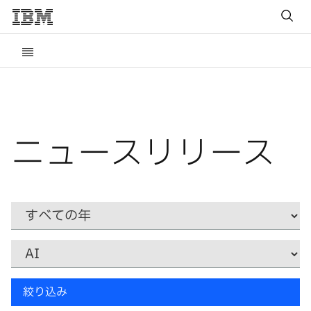
ニュースリリース
Year
カ
テ
ゴ
リ
キ
ー
絞り込み
ー
ワ