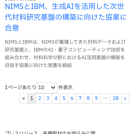
NIMSとIBM、生成AIを活用した次世
代材料研究基盤の構築に向けた協業に
合意
NIMSとIBMは、NIMSが蓄積してきた材料データおよび
研究基盤と、IBMのAI・量子コンピューティング技術を
組み合わせ、材料科学分野におけるAI活用基盤の構築を
目指す協業に向けた覚書を締結
1ページあたり
件表示
10
«
1
2
3
4
5
6
7
8
9
…
28
»
プレスリリース、各種取材のお申込みに関