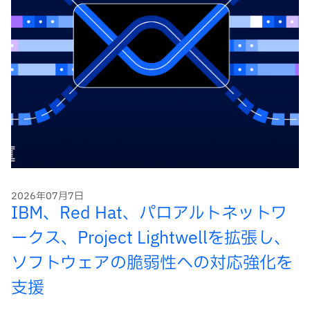
2026年07月7日
IBM、Red Hat、パロアルトネットワ
ークス、Project Lightwellを拡張し、
ソフトウェアの脆弱性への対応強化を
支援