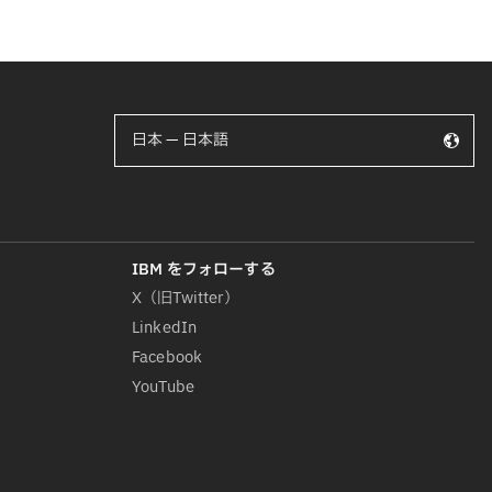
日本 — 日本語
X（旧Twitter）
LinkedIn
Facebook
YouTube