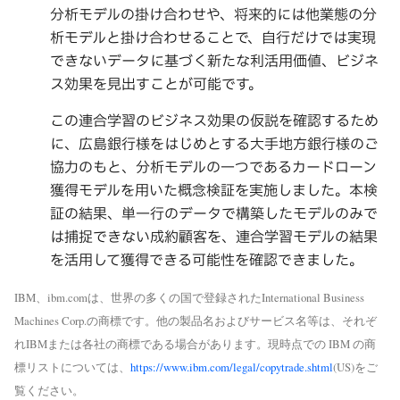
分析モデルの掛け合わせや、将来的には他業態の分
析モデルと掛け合わせることで、自行だけでは実現
できないデータに基づく新たな利活用価値、ビジネ
ス効果を見出すことが可能です。
この連合学習のビジネス効果の仮説を確認するため
に、広島銀行様をはじめとする大手地方銀行様のご
協力のもと、分析モデルの一つであるカードローン
獲得モデルを用いた概念検証を実施しました。本検
証の結果、単一行のデータで構築したモデルのみで
は捕捉できない成約顧客を、連合学習モデルの結果
を活用して獲得できる可能性を確認できました。
IBM、ibm.comは、世界の多くの国で登録されたInternational Business
Machines Corp.の商標です。他の製品名およびサービス名等は、それぞ
れIBMまたは各社の商標である場合があります。現時点での IBM の商
標リストについては、
https://www.ibm.com/legal/copytrade.shtml
(US)をご
覧ください。