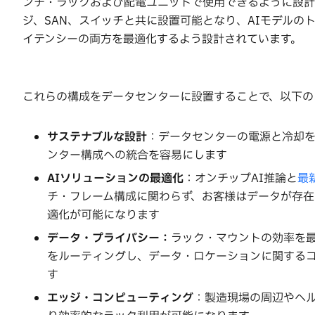
ンチ・ラックおよび配電ユニットで使用できるように設計
ジ、SAN、スイッチと共に設置可能となり、AIモデル
イテンシーの両方を最適化するよう設計されています。
これらの構成をデータセンターに設置することで、以下の
サステナブルな設計
：データセンターの電源と冷却を
ンター構成への統合を容易にします
AI
ソリューションの最適化
：オンチップAI推論と
最新
チ・フレーム構成に関わらず、お客様はデータが存在
適化が可能になります
データ・プライバシー：
ラック・マウントの効率を
をルーティングし、データ・ロケーションに関する
す
エッジ・コンピューティング
：製造現場の周辺やヘ