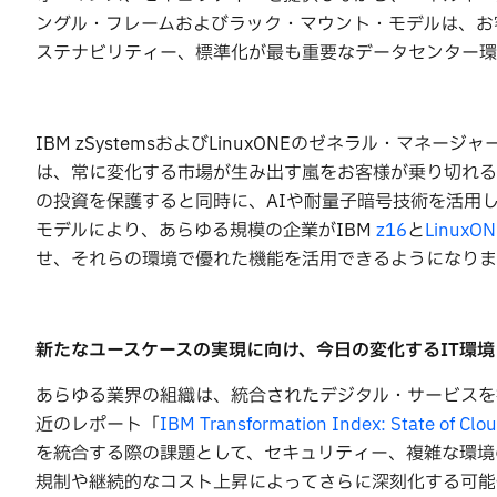
ングル・フレームおよびラック・マウント・モデルは、お
ステナビリティー、標準化が最も重要なデータセンター環
IBM zSystemsおよびLinuxONEのゼネラル・マネー
は、常に変化する市場が生み出す嵐をお客様が乗り切れる
の投資を保護すると同時に、AIや耐量子暗号技術を活用
モデルにより、あらゆる規模の企業がIBM
z16
と
LinuxON
せ、それらの環境で優れた機能を活用できるようになりま
新たなユースケースの実現に向け、今日の変化する
IT
環境
あらゆる業界の組織は、統合されたデジタル・サービスを
近のレポート「
IBM Transformation Index: State of Clo
を統合する際の課題として、セキュリティー、複雑な環境
規制や継続的なコスト上昇によってさらに深刻化する可能