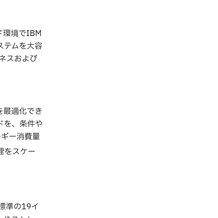
ド環境でIBM
ステムを大容
ネスおよび
ーを最適化でき
ドを、条件や
ネルギー消費量
理をスケー
標準の19イ