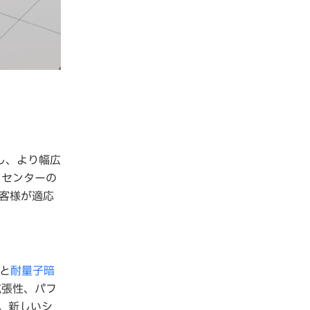
し、より幅広
タセンターの
客様が適応
論と
耐量子暗
る拡張性、パフ
。新しいシ