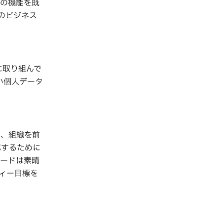
 の機能を既
のビジネス
応に取り組んで
い個人データ
は、組織を前
応するために
ピードは素晴
ティー目標を