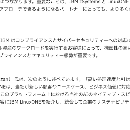
ります。重要なことは、IBM zSystems と LinuxONE
アプローチできるようになるパートナーにとっても、より多く
とともに、IBM はコンプライアンスとサイバーセキュリティーへの対
ル資産のワークロードを実行するお客様にとって、機密性の高
プライアンスとセキュリティー態勢が重要です。
azan） 氏は、次のように述べています。「高い処理速度とAI
inuxONEは、当社が新しい顧客やユースケース、ビジネス価値に対
このプラットフォーム上における当社のAIのネイティブ・ス
IBM LinuxONEを紹介し、統合して企業のサステナビリ