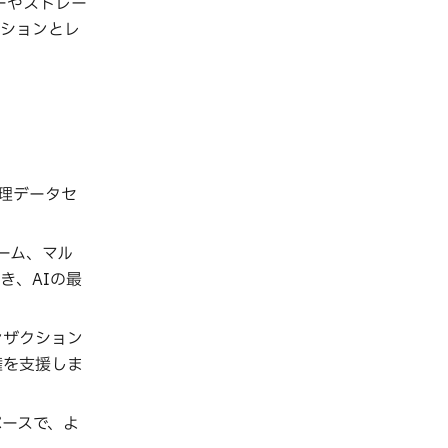
ーやストレー
ーションとレ
理データセ
ーム、マル
き、AIの最
ンザクション
権を支援しま
ースで、よ