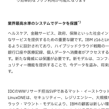
り効率的なラック利用が可能になります
*3
業界最高水準のシステムでデータを保護
ヘルスケア、金融サービス、政府、保険といった社会イン
なサービスを提供するための重要な鍵です。IBM z16とLinu
るように設計されており、ハイブリッドクラウド戦略の一
銀行口座や医療記録、個人データへ消費者がアクセスする
す。新たな脅威には保護が必要です。新モデルは、コンフ
ュリティー機能を提供することで、今データを盗み、将来
す。
IDCのWWリサーチ担当SVPであるマット・イーストウッド（M
LinuxONEは、セキュリティー、レジリエンシー、大
ラック・マウント・モデルにより、IBMの顧客は新しい