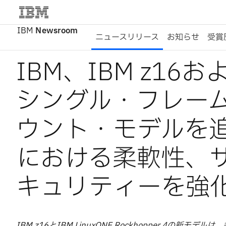
IBM
Newsroom
ニュースリリース
お知らせ
受賞
IBM、IBM z16お
シングル・フレー
ウント・モデルを
における柔軟性、
キュリティーを強
IBM z16とIBM LinuxONE Rockhopper 