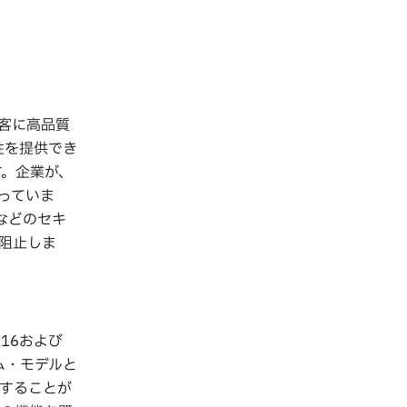
客に高品質
用性を提供でき
す。企業が、
っていま
などのセキ
阻止しま
z16および
ム・モデルと
有することが