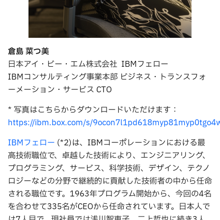
倉島 菜
つ
美
日本アイ・ビー・エム株式会社 IBMフェロー
IBMコンサルティング事業本部 ビジネス・トランスフォ
ーメーション・サービス CTO
* 写真はこちらからダウンロードいただけます：
https://ibm.box.com/s/9ocon7l1pd618myp81myp0tgo
IBMフェロー
(*2)は、IBMコーポレーションにおける最
高技術職位で、卓越した技術により、エンジニアリング、
プログラミング、サービス、科学技術、デザイン、テクノ
ロジーなどの分野で継続的に貢献した技術者の中から任命
される職位です。1963年プログラム開始から、今回の4名
を合わせて335名がCEOから任命されています。日本人で
は7人目で、現社員では浅川智恵子、二上哲也に続き3人