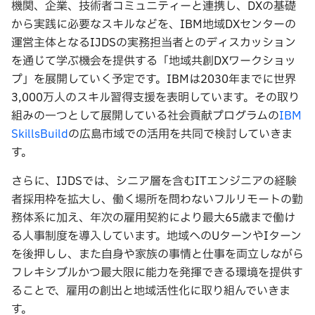
機関、企業、技術者コミュニティーと連携し、DXの基礎
から実践に必要なスキルなどを、IBM地域DXセンターの
運営主体となるIJDSの実務担当者とのディスカッション
を通じて学ぶ機会を提供する「地域共創DXワークショッ
プ」を展開していく予定です。IBMは2030年までに世界
3,000万人のスキル習得支援を表明しています。その取り
組みの一つとして展開している社会貢献プログラムの
IBM
SkillsBuild
の広島市域での活用を共同で検討していきま
す。
さらに、IJDSでは、シニア層を含むITエンジニアの経験
者採用枠を拡大し、働く場所を問わないフルリモートの勤
務体系に加え、年次の雇用契約により最大65歳まで働け
る人事制度を導入しています。地域へのUターンやIターン
を後押しし、また自身や家族の事情と仕事を両立しながら
フレキシブルかつ最大限に能力を発揮できる環境を提供す
ることで、雇用の創出と地域活性化に取り組んでいきま
す。