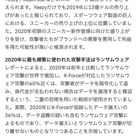
えられます。Yeezyだけでも2019年に13億ドルの売り上
げがあったと報じられており、スポーツウェア製造の巨人
における、スニーカーの売り上げの上位に位置していまし
た。2020年初頭のスニーカー新作登場に向けた盛り上が
りを受け、攻撃者たちがブランドへの需要を悪用して利益
を得た可能性が高いと推測されます。
2020
年に最も頻繁に使われた攻撃手法はランサムウェア
レポートによると、2020年は前年と比較してランサムウ
ェア攻撃が世界で増加し、X-Forceが対応したランサムウ
ェア攻撃の60％近くは、攻撃者がデータを暗号化して盗
み、身代金が支払われない場合はデータを漏洩すると脅迫
するという、二重の恐喝を用いた戦術が使用されていまし
た。実際、2020年にX-Forceが追跡したデータ漏えいの
36％は、データ盗難の疑いも含むランサムウェア攻撃に
よるものであり、データ漏えいとランサムウェア攻撃が切
り離せないものとなりつつあることを示唆しています。