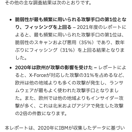
その他の主な調査結果は次のとおりです。
脆弱性が最も頻繁に用いられる攻撃手口の第
1
位とな
り、フィッシングを上回る
– 2021年度のレポートに
よると、最も頻繁に用いられた攻撃手口の第1位は、
脆弱性のスキャンおよび悪用（35％）であり、数年
ぶりにフィッシング（31％）を上回る結果となりま
した。
2020
年は欧州が攻撃の影響を受けた
–
レポートによ
ると、X-Forceが対応した攻撃の31％を占めるなど、
欧州は他の地域よりも多くの攻撃が発生し、ランサ
ムウェアが最もよく使われた攻撃手口となりまし
た。また、欧州では他の地域よりもインサイダー攻
撃が多く、これは北米およびアジアで発生した攻撃
の2倍の件数になります。
本レポートは、2020年にIBMが収集したデータに基づい