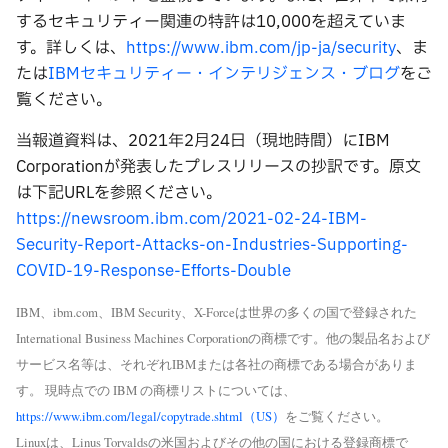
するセキュリティー関連の特許は10,000を超えていま
す。詳しくは、
https://www.ibm.com/jp-ja/security
、ま
たは
IBMセキュリティー・インテリジェンス・ブログ
をご
覧ください。
当報道資料は、2021年2月24日（現地時間）にIBM
Corporationが発表したプレスリリースの抄訳です。原文
は下記URLを参照ください。
https://newsroom.ibm.com/2021-02-24-IBM-
Security-Report-Attacks-on-Industries-Supporting-
COVID-19-Response-Efforts-Double
IBM、ibm.com、IBM Security、X-Forceは世界の多くの国で登録された
International Business Machines Corporationの商標です。他の製品名および
サービス名等は、それぞれIBMまたは各社の商標である場合がありま
す。 現時点での IBM の商標リストについては、
https://www.ibm.com/legal/copytrade.shtml（US）
をご覧ください。
Linuxは、Linus Torvaldsの米国およびその他の国における登録商標で