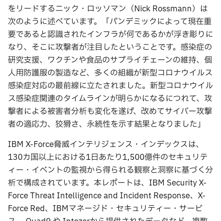
をリードするニック・ロッソマン（Nick Rossmann）は
次のように述べています。「パンデミックによって現在重
要であると認識されたインフラが何であるかが浮き彫りに
なり、そこに攻撃者が注目したということです。感染症の
研究支援、ワクチンや食品のサプライチェーンの維持、個
人用防護服の製造など、多くの組織が新型コロナウイルス
感染症対応の最前線に立たされました。新型コロナウイル
ス感染症関連のタイムラインが明らかになるにつれて、攻
撃者による被害者分析も変化を遂げ、改めてサイバー攻撃
者の適応力、狡猾さ、永続性を示す結果となりました」
IBM X-Force脅威インテリジェンス・インデックスは、
130カ国以上における1日あたり1,500億件のセキュリテ
ィー・イベントの監視から得られる観察と洞察に基づく分
析で構成されています。本レポートは、IBM Security X-
Force Threat Intelligence and Incident Response、X-
Force Red、IBMマネージド・セキュリティー・サービ