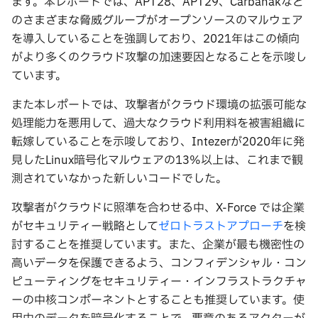
ます。本レポートでは、APT28、APT29、Carbanakなど
のさまざまな脅威グループがオープンソースのマルウェア
を導入していることを強調しており、2021年はこの傾向
がより多くのクラウド攻撃の加速要因となることを示唆し
ています。
また本レポートでは、攻撃者がクラウド環境の拡張可能な
処理能力を悪用して、過大なクラウド利用料を被害組織に
転嫁していることを示唆しており、Intezerが2020年に発
見したLinux暗号化マルウェアの13%以上は、これまで観
測されていなかった新しいコードでした。
攻撃者がクラウドに照準を合わせる中、X-Force では企業
がセキュリティー戦略として
ゼロトラストアプローチ
を検
討することを推奨しています。また、企業が最も機密性の
高いデータを保護できるよう、コンフィデンシャル・コン
ピューティングをセキュリティー・インフラストラクチャ
ーの中核コンポーネントとすることも推奨しています。使