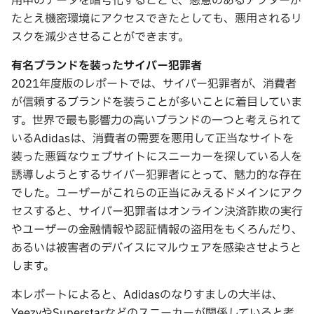
用中のデータを暗号化することで、悪意のあるアクターが
たとえ機密環境にアクセスできたとしても、悪用されるリ
スクを減少させることができます。
有名ブランドを装ったサイバー犯罪者
2021年度版のレポートでは、サイバー犯罪者が、消費者
が信頼するブランドを装うことが多いことに着目していま
す。世界で最も影響力の高いブランドの一つと考えられて
いるAdidasは、消費者の需要を悪用して正当なサイトを
装った悪質なウェブサイトにスニーカーを探している人を
誘導しようとするサイバー犯罪者にとって、魅力的な存在
でした。ユーザーがこれらの正当にみえるドメインにアク
セスすると、サイバー犯罪者はオンライン決済詐欺の実行
やユーザーの金融情報や認証情報の盗用をもくろんだり、
あるいは被害者のデバイスにマルウェアを感染させようと
します。
本レポートによると、Adidasのなりすましの大半は、
YeezyやSuperstarなどのスニーカーが関係していると考