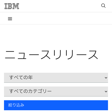
ニュースリリース
Year
カ
テ
ゴ
リ
キ
ー
絞り込み
ー
ワ