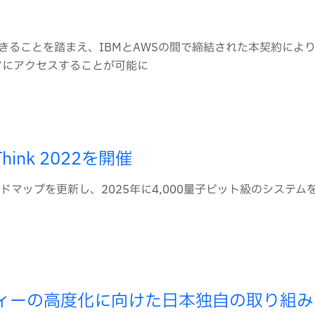
ceで利用できることを踏まえ、IBMとAWSの間で締結された本契約に
アにアクセスすることが可能に
ink 2022を開催
マップを更新し、2025年に4,000量子ビット級のシステム
ティーの高度化に向けた日本独自の取り組み