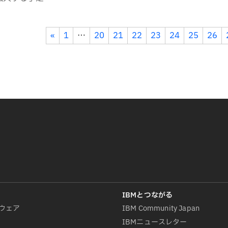
«
1
…
20
21
22
23
24
25
26
ウェア
IBM Community Japan
IBMニュースレター