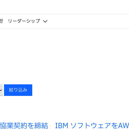
歴
リーダーシップ
キ
絞り込み
ー
ワ
ー
ド
sと戦略的協業契約を締結 IBM ソフトウェアをA