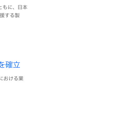
とともに、日本
援する製
を確立
野における業