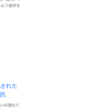
日より提供を
化された
抗
新しいAI強化バ