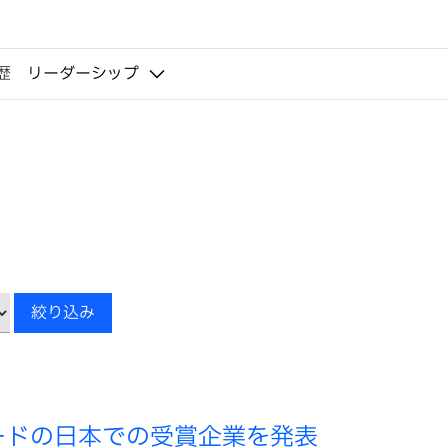
歴
リーダーシップ
キ
絞り込み
ー
ワ
ー
ド
ワードの日本での受賞企業を発表