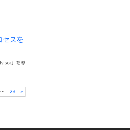
プロセスを
isor」を導
…
28
»