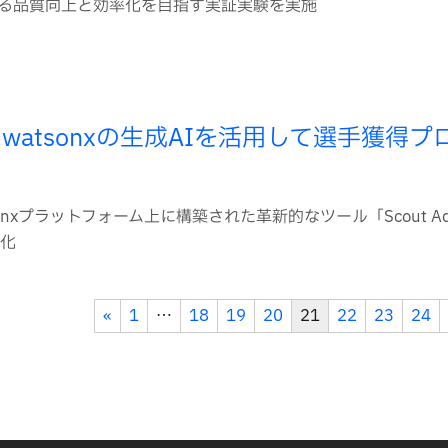
る品質向上と効率化を目指す実証実験を実施
 watsonxの生成AIを活用して選手獲得
onxプラットフォーム上に構築された革新的なツール「Scout Adv
化
«
1
…
18
19
20
21
22
23
24