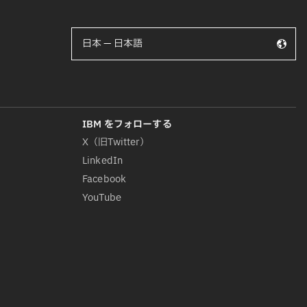
日本 — 日本語
X（旧Twitter）
LinkedIn
Facebook
YouTube