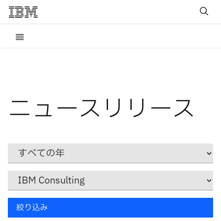
ニュースリリース
Year
カ
テ
ゴ
リ
キ
ー
絞り込み
ー
ワ