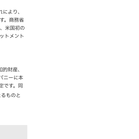
れにより、
す。商務省
は、米国初の
ットメント
、知的財産、
バニーに本
定です。同
たるものと