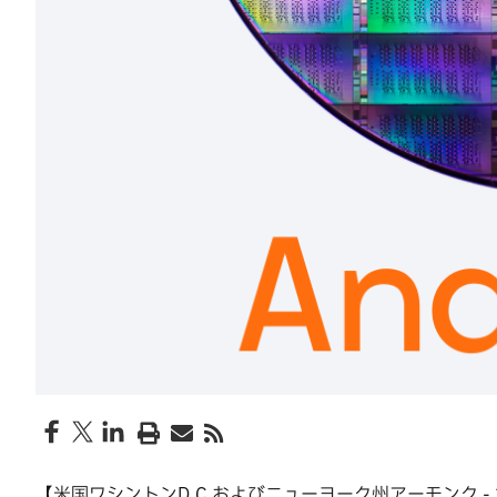
【米国ワシントンD.C.およびニューヨーク州アーモンク - 