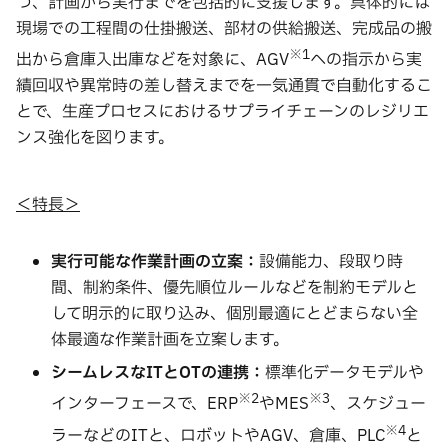
つ、計画から実行までを包括的に支援します。具体的には
現場での工程間の仕掛搬送、部材の供給搬送、完成品の搬
※
1
出から倉庫入出庫などを対象に、AGV
への指示から実
績回収や異常時の差し替えまでを一気通貫で自動化するこ
とで、生産プロセスにおけるサプライチェーンのレジリエ
ンス強化を図ります。
＜特長＞
実行可能な作業計画の立案
：
設備能力、段取り時
間、制約条件、優先順位ルールなどを制約モデルと
して明示的に取り込み、個別最適にとどまらない全
体最適な作業計画を立案します。
シームレスな
IT
と
OT
の連携：
標準化データモデルや
※
2
※
3
インターフェースで、ERP
やMES
、スケジュー
※
4
ラーなどのITと、ロボットやAGV、倉庫、PLC
と