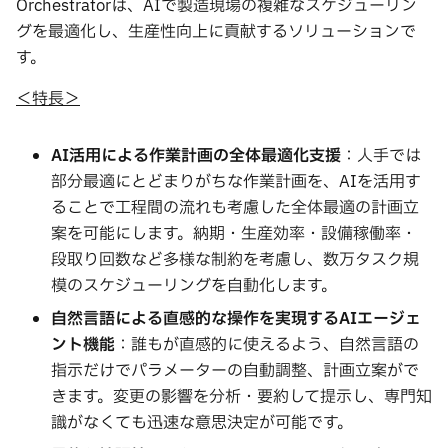
Orchestratorは、AIで製造現場の複雑なスケジューリン
グを最適化し、生産性向上に貢献するソリューションで
す。
＜特長＞
AI
活用による作業計画の全体最適化支援
：人手では
部分最適にとどまりがちな作業計画を、AIを活用す
ることで工程間の流れも考慮した全体最適の計画立
案を可能にします。納期・生産効率・設備稼働率・
段取り回数など多様な制約を考慮し、数万タスク規
模のスケジューリングを自動化します。
自然言語による直感的な操作を実現する
AI
エージェ
ント機能
：誰もが直感的に使えるよう、自然言語の
指示だけでパラメーターの自動調整、計画立案がで
きます。変更の影響を分析・要約して提示し、専門知
識がなくても迅速な意思決定が可能です。