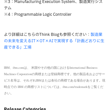
※3：Manufacturing Execution System、製造実行シス
テム
※4：Programmable Logic Controller
より詳細はこちらのThink Blogも参照ください：
製造業
の未来を変えるIT×OT×AIで実現する「計画どおりに生
産できる」工場
IBM
ibm.com
International Business
、
は、
米国やその他の国における
Machines Corporation
の商標または登録商標です。他の製品名およびサー
IBM
ビス名等は、それぞれ
または各社の商標である場合があります。現
IBM
ibm.com/trademark
時点での
の商標リストについては、
をご覧くだ
さい
。
Release Categories