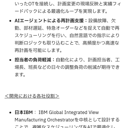
いったOTを接続し、計画変更の現場反映と実績フィ
ードバックによる最適化ループを実現します。
AI
エージェントによる再計画支援：
設備故障、欠
勤、部材遅延、特急オーダーなどを捉えて自動で再
スケジューリングを行い、自然言語での指示により
判断ロジックも取り込むことで、高頻度かつ高速な
再計画を可能にします。
担当者の負荷軽減：
自動化により、計画担当者、工
場長、班長などの日々の調整負荷の削減が期待でき
ます。
＜開発における各社役割＞
日本
IBM
： IBM Global Integrated View
Manufacturing Orchestratorを中核として設計する
ことで、複雑なスケジューリングをAIで最適化し、