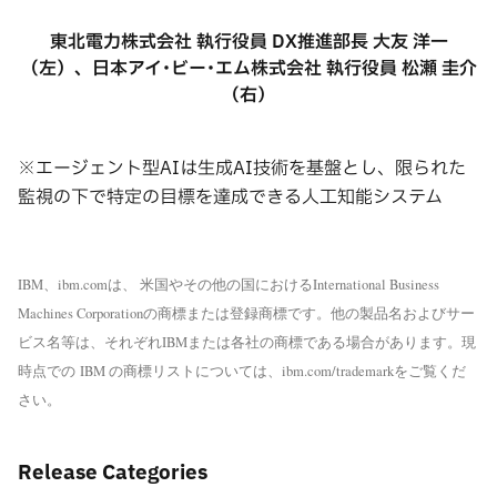
東北電力株式会社 執行役員 DX推進部長 大友 洋一
（左）、日本アイ･ビー･エム株式会社 執行役員 松瀬 圭介
（右）
※エージェント型AIは生成AI技術を基盤とし、限られた
監視の下で特定の目標を達成できる人工知能システム
IBM
ibm.com
International Business
、
は、
米国やその他の国における
Machines Corporation
の商標または登録商標です。他の製品名およびサー
IBM
ビス名等は、それぞれ
または各社の商標である場合があります。現
IBM
ibm.com/trademark
時点での
の商標リストについては、
をご覧くだ
さい
。
Release Categories