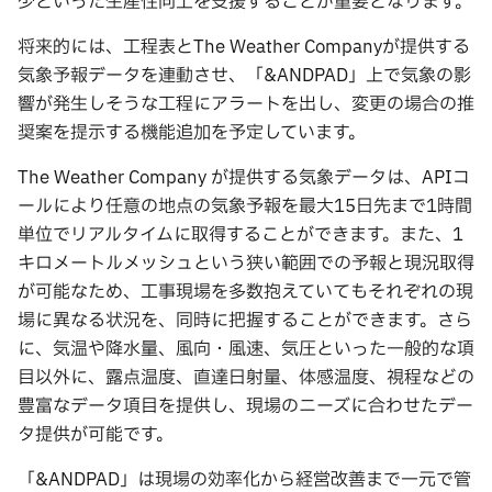
少といった生産性向上を支援することが重要となります。
将来的には、工程表とThe Weather Companyが提供する
気象予報データを連動させ、「&ANDPAD」上で気象の影
響が発生しそうな工程にアラートを出し、変更の場合の推
奨案を提示する機能追加を予定しています。
The Weather Company が提供する気象データは、APIコ
ールにより任意の地点の気象予報を最大15日先まで1時間
単位でリアルタイムに取得することができます。また、1
キロメートルメッシュという狭い範囲での予報と現況取得
が可能なため、工事現場を多数抱えていてもそれぞれの現
場に異なる状況を、同時に把握することができます。さら
に、気温や降水量、風向・風速、気圧といった一般的な項
目以外に、露点温度、直達日射量、体感温度、視程などの
豊富なデータ項目を提供し、現場のニーズに合わせたデー
タ提供が可能です。
「&ANDPAD」は現場の効率化から経営改善まで一元で管