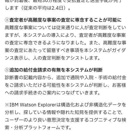
報が到着後、最短30分程度で支払査定と送金手配が完了
します（従来の平均は2.4日）。
④
査定者が高難度な事案の査定に専念することが可能に
高難度な事案については従来通りに人が査定判断をしてい
ますが、本システムの導入により、査定者が高難度な事案
の査定に専念できるようになりました。また、高難度な事
案の査定にあたって留意すべき事項を本システムがガイダ
ンス表示し、人の査定判断をアシストします。
⑤
追加の給付金請求の有無を本システムが判断
診断書の記載内容から、追加で通院や入院・手術の給付金
をご請求いただける可能性を本システムが判断し、お客様
への請求手続きのご案内につなげていきます。
※IBM Watson Explorerは構造化および非構造化データを
分析し、探している情報や隠れた知見を提供することで、
ユーザーのより良い意思決定を支援するコグニティブな検
索・分析プラットフォームです。