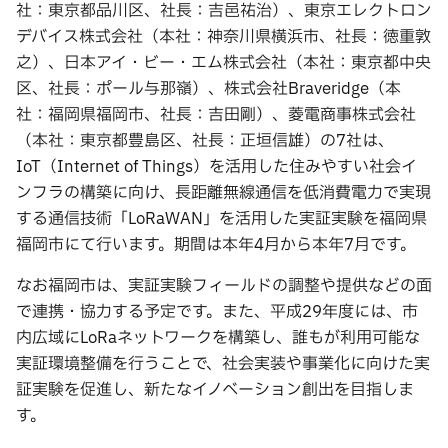
社：東京都品川区、社長：吉邑祐治）、東京エレクトロン
デバイス株式会社（本社：神奈川県横浜市、社長：徳重敦
之）、日本アイ・ビー・エム株式会社（本社：東京都中央
区、社長：ポール与那嶺）、株式会社Braveridge（本
社：福岡県福岡市、社長：吉田剛）、菱電商事株式会社
（本社：東京都豊島区、社長：正垣信雄）の7社は、
IoT（Internet of Things）を活用した住みやすい社会イ
ンフラの構築に向け、長距離無線通信を低消費電力で実現
する通信技術「LoRaWAN」を活用した実証実験を福岡県
福岡市にて行います。期間は本年4月から本年7月です。
なお福岡市は、実証実験フィールドの調整や提供などの面
で連携・協力する予定です。また、平成29年度には、市
内広域にLoRaネットワークを構築し、誰もが利用可能な
実証環境整備を行うことで、社会実装や事業化に向けた実
証実験を促進し、新たなイノベーション創出を目指しま
す。